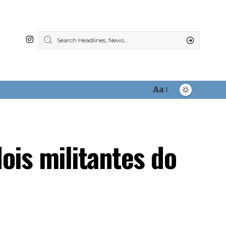
Aa
Font
Resizer
ois militantes do