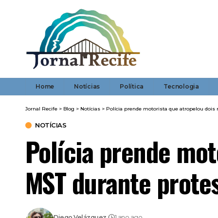
Home
Notícias
Política
Tecnologia
Jornal Recife
>
Blog
>
Notícias
>
Polícia prende motorista que atropelou dois 
NOTÍCIAS
Polícia prende mot
MST durante protes
Diego Velázquez
1 ano ago