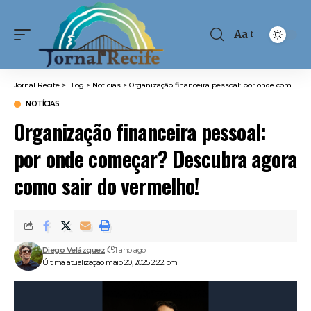
Aa
Font
Resizer
Jornal Recife
>
Blog
>
Notícias
>
Organização financeira pessoal: por onde começar? Descubra agora como sair do vermelho!
NOTÍCIAS
Organização financeira pessoal:
por onde começar? Descubra agora
como sair do vermelho!
Diego Velázquez
1 ano ago
Última atualização maio 20, 2025 2:22 pm