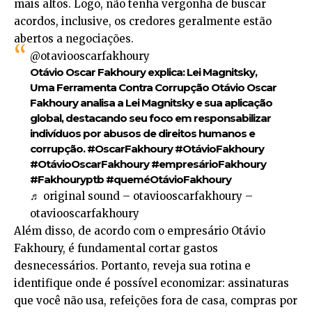
mais altos. Logo, não tenha vergonha de buscar
acordos, inclusive, os credores geralmente estão
abertos a negociações.
@otaviooscarfakhoury
Otávio Oscar Fakhoury explica: Lei Magnitsky,
Uma Ferramenta Contra Corrupção Otávio Oscar
Fakhoury analisa a Lei Magnitsky e sua aplicação
global, destacando seu foco em responsabilizar
indivíduos por abusos de direitos humanos e
corrupção.
#OscarFakhoury
#OtávioFakhoury
#OtávioOscarFakhoury
#empresárioFakhoury
#Fakhouryptb
#queméOtávioFakhoury
♬ original sound – otaviooscarfakhoury –
otaviooscarfakhoury
Além disso, de acordo com o empresário Otávio
Fakhoury, é fundamental cortar gastos
desnecessários. Portanto, reveja sua rotina e
identifique onde é possível economizar: assinaturas
que você não usa, refeições fora de casa, compras por