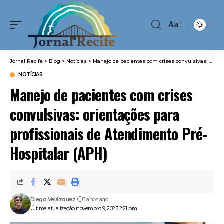
Aa
Font
Resizer
Jornal Recife
>
Blog
>
Notícias
>
Manejo de pacientes com crises convulsivas: orientações para profissionais de Atendimento Pré-Hospitalar (APH)
NOTÍCIAS
Manejo de pacientes com crises
convulsivas: orientações para
profissionais de Atendimento Pré-
Hospitalar (APH)
Diego Velázquez
3 anos ago
Última atualização novembro 9, 2023 2:21 pm