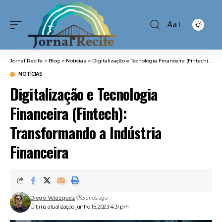
Aa
Font
Resizer
Jornal Recife
>
Blog
>
Notícias
>
Digitalização e Tecnologia Financeira (Fintech): Transformando a Indústria Financeira
NOTÍCIAS
Digitalização e Tecnologia
Financeira (Fintech):
Transformando a Indústria
Financeira
Diego Velázquez
3 anos ago
Última atualização junho 15, 2023 4:31 pm