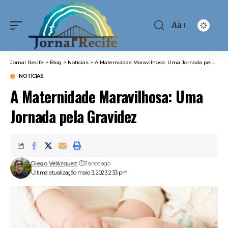
Aa
Font
Resizer
Jornal Recife
>
Blog
>
Notícias
>
A Maternidade Maravilhosa: Uma Jornada pela Gravidez
NOTÍCIAS
A Maternidade Maravilhosa: Uma
Jornada pela Gravidez
Diego Velázquez
3 anos ago
Última atualização maio 3, 2023 2:33 pm