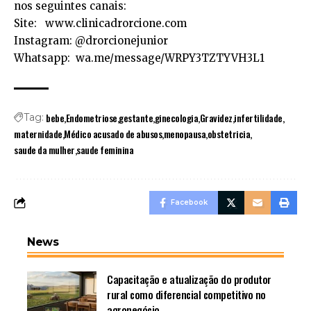
nos seguintes canais:
Site:
www.clinicadrorcione.com
Instagram: @drorcionejunior
Whatsapp:
wa.me/message/WRPY3TZTYVH3L1
bebe
Endometriose
gestante
ginecologia
Gravidez
infertilidade
Tag:
maternidade
Médico acusado de abusos
menopausa
obstetricia
saude da mulher
saude feminina
Facebook
News
Capacitação e atualização do produtor
rural como diferencial competitivo no
agronegócio