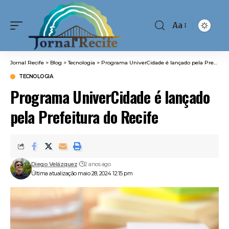
Aa
Font
Resizer
Jornal Recife
>
Blog
>
Tecnologia
>
Programa UniverCidade é lançado pela Prefeitura do Recife
TECNOLOGIA
Programa UniverCidade é lançado
pela Prefeitura do Recife
Diego Velázquez
2 anos ago
Última atualização maio 28, 2024 12:15 pm