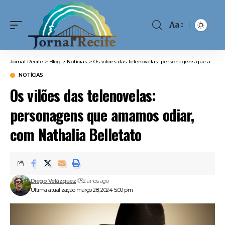
Aa
Font
Resizer
Jornal Recife
>
Blog
>
Notícias
>
Os vilões das telenovelas: personagens que amamos odiar, com Nathalia Belletato
NOTÍCIAS
Os vilões das telenovelas:
personagens que amamos odiar,
com Nathalia Belletato
Diego Velázquez
2 anos ago
Última atualização março 28, 2024 5:00 pm