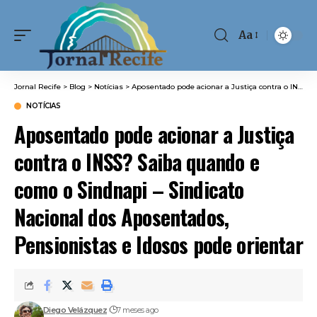
Aa
Font
Resizer
Jornal Recife
>
Blog
>
Notícias
>
Aposentado pode acionar a Justiça contra o INSS? Saiba quando e como o Sindnapi – Sindicato Nacional dos Aposentados, Pensionistas e Idosos pode orientar
NOTÍCIAS
Aposentado pode acionar a Justiça
contra o INSS? Saiba quando e
como o Sindnapi – Sindicato
Nacional dos Aposentados,
Pensionistas e Idosos pode orientar
Diego Velázquez
7 meses ago