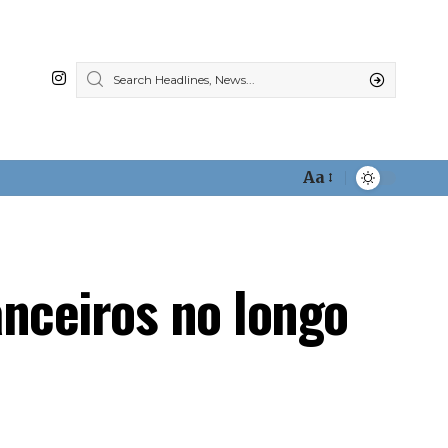
Aa
Font
Resizer
anceiros no longo