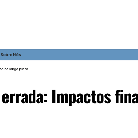
Sobre Nós
ros no longo prazo
 errada: Impactos fin