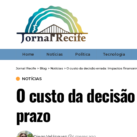
Home
Notícias
Política
Tecnologia
Jornal Recife
>
Blog
>
Notícias
>
O custo da decisão errada: Impactos financei
NOTÍCIAS
O custo da decisão
prazo
Diego Velázquez
4 meses ago