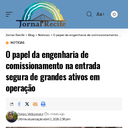
Aa
Font
Resizer
Jornal Recife
>
Blog
>
Notícias
>
O papel da engenharia de comissionamento na entrada segura de grandes ativos em operação
NOTÍCIAS
O papel da engenharia de
comissionamento na entrada
segura de grandes ativos em
operação
Diego Velázquez
4 meses ago
Última atualização abril 2, 2026 2:38 pm