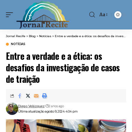
Aa
Font
Resizer
Jornal Recife
>
Blog
>
Notícias
>
Entre a verdade e a ética: os desafios da investigação de casos de traição
NOTÍCIAS
Entre a verdade e a ética: os
desafios da investigação de casos
de traição
Diego Velázquez
2 anos ago
Última atualização agosto 9, 2024 4:04 pm