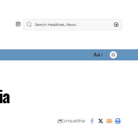
Aa
Font
Resizer
ia
Compartilhar