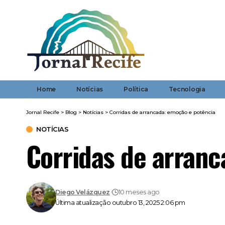
Home
Notícias
Política
Tecnologia
Jornal Recife
>
Blog
>
Notícias
>
Corridas de arrancada: emoção e potência
NOTÍCIAS
Corridas de arranc
Diego Velázquez
10 meses ago
Última atualização outubro 13, 2025 2:06 pm