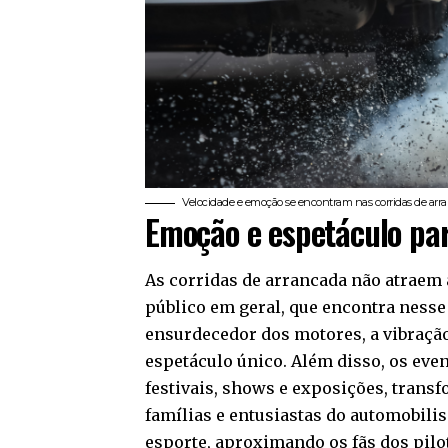
Velocidade e emoção se encontram nas corridas de ar
Emoção e espetáculo par
As corridas de arrancada não atraem
público em geral, que encontra nesse
ensurdecedor dos motores, a vibração
espetáculo único. Além disso, os ev
festivais, shows e exposições, tran
famílias e entusiastas do automobili
esporte, aproximando os fãs dos pil