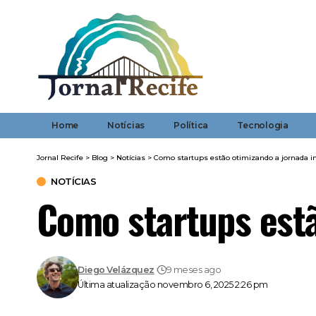
Home
Notícias
Política
Tecnologia
Jornal Recife
>
Blog
>
Notícias
>
Como startups estão otimizando a jornada im
NOTÍCIAS
Como startups estã
Diego Velázquez
9 meses ago
Última atualização novembro 6, 2025 2:26 pm