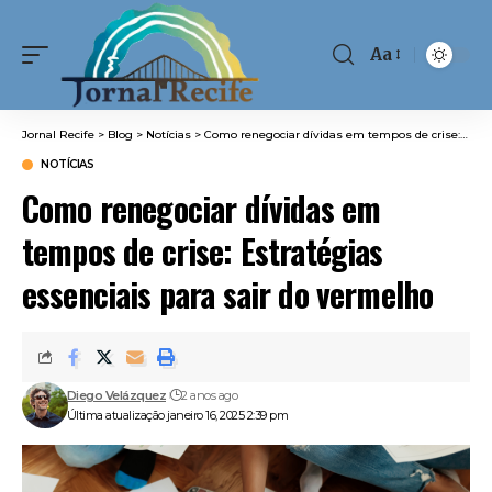
Aa
Font
Resizer
Jornal Recife
>
Blog
>
Notícias
>
Como renegociar dívidas em tempos de crise: Estratégias essenciais para sair do vermelho
NOTÍCIAS
Como renegociar dívidas em
tempos de crise: Estratégias
essenciais para sair do vermelho
Diego Velázquez
2 anos ago
Última atualização janeiro 16, 2025 2:39 pm