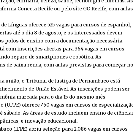
ção, culinária, beleza, saúde, tecnologia e idiomas. A
aforma Conecta Recife ou pelo site GO Recife, com aula
 de Línguas oferece 525 vagas para cursos de espanhol,
bertas até o dia 8 de agosto, e os interessados devem
s polos de ensino com a documentação necessária.
á com inscrições abertas para 364 vagas em cursos
uindo reparo de smartphones e robótica. As
ns de baixa renda, com aulas previstas para começar n
ua união, o Tribunal de Justiça de Pernambuco está
ecimento de União Estável. As inscrições podem ser
erimônia marcada para o dia 15 do mesmo mês.
o (UFPE) oferece 450 vagas em cursos de especializaçã
té sábado. As áreas de estudo incluem ensino de ciência
spânicas, e inovação educacional.
mbuco (IFPE) abriu seleção para 2.086 vagas em cursos