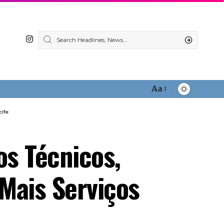
Aa
Font
Resizer
cife
os Técnicos,
 Mais Serviços