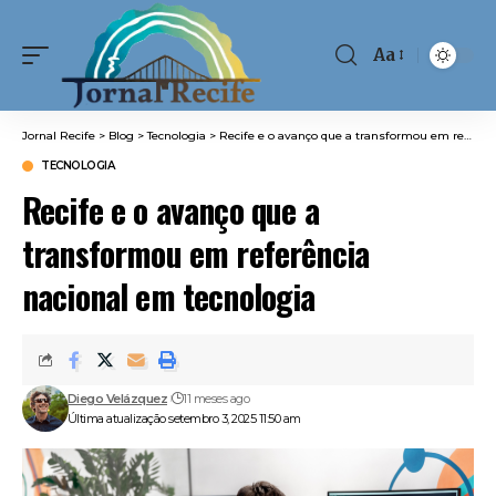
Aa
Font
Resizer
Jornal Recife
>
Blog
>
Tecnologia
>
Recife e o avanço que a transformou em referência nacional em tecnologia
TECNOLOGIA
Recife e o avanço que a
transformou em referência
nacional em tecnologia
Diego Velázquez
11 meses ago
Última atualização setembro 3, 2025 11:50 am