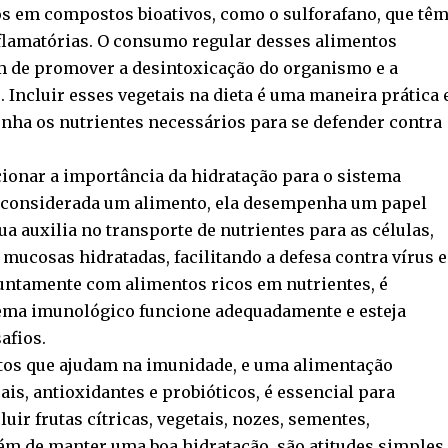
os em compostos bioativos, como o sulforafano, que tê
nflamatórias. O consumo regular desses alimentos
ém de promover a desintoxicação do organismo e a
 Incluir esses vegetais na dieta é uma maneira prática 
enha os nutrientes necessários para se defender contra
ionar a importância da hidratação para o sistema
a considerada um alimento, ela desempenha um papel
a auxilia no transporte de nutrientes para as células,
mucosas hidratadas, facilitando a defesa contra vírus e
juntamente com alimentos ricos em nutrientes, é
tema imunológico funcione adequadamente e esteja
afios.
tos que ajudam na imunidade, e uma alimentação
ais, antioxidantes e probióticos, é essencial para
uir frutas cítricas, vegetais, nozes, sementes,
lém de manter uma boa hidratação, são atitudes simples