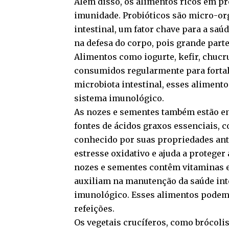
Além disso, os alimentos ricos em p
imunidade. Probióticos são micro-org
intestinal, um fator chave para a sa
na defesa do corpo, pois grande part
Alimentos como iogurte, kefir, chucr
consumidos regularmente para fortale
microbiota intestinal, esses aliment
sistema imunológico.
As nozes e sementes também estão en
fontes de ácidos graxos essenciais, 
conhecido por suas propriedades anti
estresse oxidativo e ajuda a proteger
nozes e sementes contêm vitaminas e
auxiliam na manutenção da saúde int
imunológico. Esses alimentos podem
refeições.
Os vegetais crucíferos, como brócoli