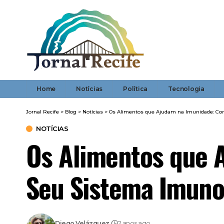
Home
Notícias
Política
Tecnologia
Jornal Recife
>
Blog
>
Notícias
>
Os Alimentos que Ajudam na Imunidade: Com
NOTÍCIAS
Os Alimentos que 
Seu Sistema Imuno
Diego Velázquez
2 anos ago