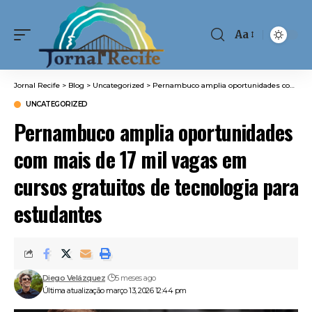
Aa
Font
Resizer
Jornal Recife
>
Blog
>
Uncategorized
>
Pernambuco amplia oportunidades com mais de 17 mil vagas em cursos gratuitos de tecnologia para estudantes
UNCATEGORIZED
Pernambuco amplia oportunidades
com mais de 17 mil vagas em
cursos gratuitos de tecnologia para
estudantes
Diego Velázquez
5 meses ago
Última atualização março 13, 2026 12:44 pm