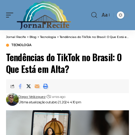
Aa
Font
Resizer
Jornal Recife
>
Blog
>
Tecnologia
>
Tendências do TikTok no Brasil: O Que Está em Alta?
TECNOLOGIA
Tendências do TikTok no Brasil: O
Que Está em Alta?
Diego Velázquez
2 anos ago
Última atualização outubro 21, 2024 4:10 pm