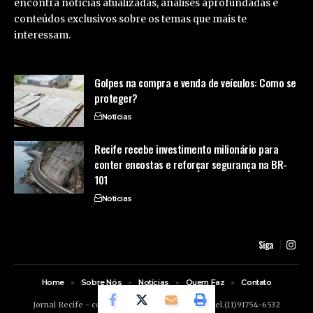
encontra notícias atualizadas, análises aprofundadas e
conteúdos exclusivos sobre os temas que mais te
interessam.
Golpes na compra e venda de veículos: Como se
proteger?
Notícias
Recife recebe investimento milionário para
conter encostas e reforçar segurança na BR-
101
Notícias
Siga
Home
Sobre Nós
Notícias
Quem Faz
Contato
Jornal Recife -
contato@jornalrecife.com.br
- tel.(11)91754-6532