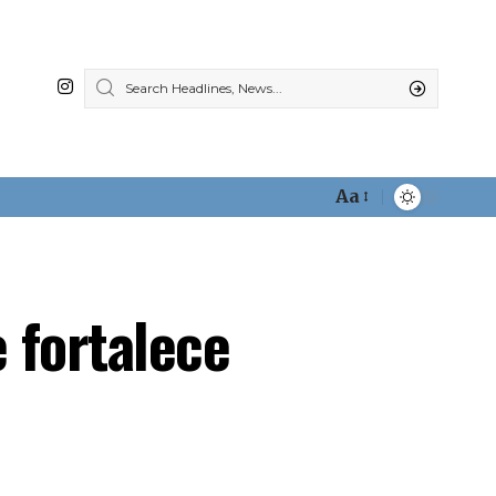
Aa
Font
Resizer
 fortalece