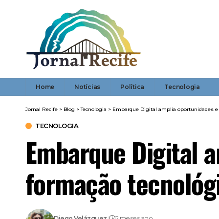
Home
Notícias
Política
Tecnologia
Jornal Recife
>
Blog
>
Tecnologia
>
Embarque Digital amplia oportunidades e 
TECNOLOGIA
Embarque Digital a
formação tecnológi
Diego Velázquez
2 meses ago