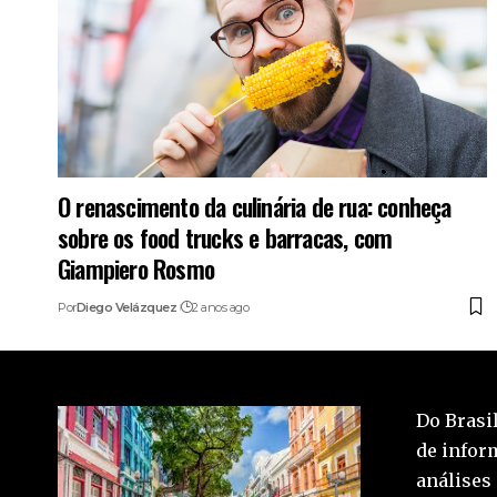
O renascimento da culinária de rua: conheça
sobre os food trucks e barracas, com
Giampiero Rosmo
Por
Diego Velázquez
2 anos ago
Do Brasil
de inform
análises