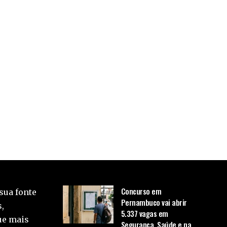
Concurso em
sua fonte
Pernambuco vai abrir
,
5.337 vagas em
ue mais
Segurança, Saúde e na