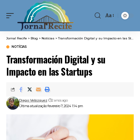
Aa
Font
Resizer
Jornal Recife
>
Blog
>
Notícias
>
Transformación Digital y su Impacto en las Startups
NOTÍCIAS
Transformación Digital y su
Impacto en las Startups
Diego Velázquez
2 anos ago
Última atualização fevereiro 7, 2024 1:14 pm