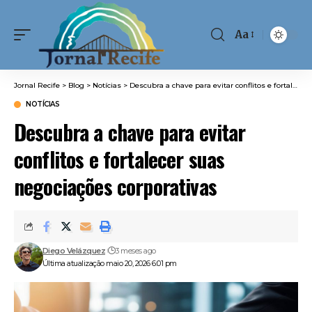
Aa
Font
Resizer
Jornal Recife
>
Blog
>
Notícias
>
Descubra a chave para evitar conflitos e fortalecer suas negociações corporativas
NOTÍCIAS
Descubra a chave para evitar
conflitos e fortalecer suas
negociações corporativas
Diego Velázquez
3 meses ago
Última atualização maio 20, 2026 6:01 pm